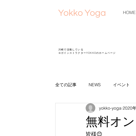
Yokko Yoga
HOME
川崎で活動している
ヨガインストラクターYOKKOのホームページ
全ての記事
NEWS
イベント
yokko-yoga
2020
お盆休み
夏休み
ブログ
無料オン
ミニコンサート
ヨガスートラ
皆様😊