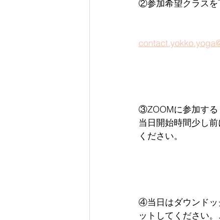
②参加希望クラスを
contact.yokko.yoga
③ZOOMに参加す
当日開始時間少し前
ください。
④当日は
ダウンドッ
ットしてください。