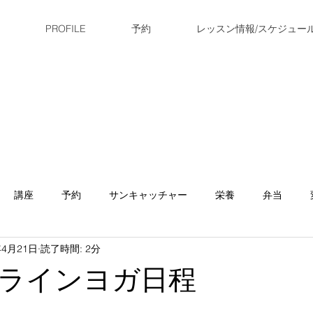
PROFILE
予約
レッスン情報/スケジュー
講座
予約
サンキャッチャー
栄養
弁当
年4月21日
読了時間: 2分
小顔矯正
作り置き
休み
お知らせ
スケジュ
ラインヨガ日程
ヨガ
お参り
ダイエット
新レッスン
ランニ