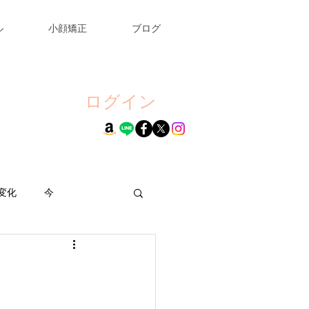
ル
小顔矯正
ブログ
ログイン
変化
今
ール
お詫び
ング
幸せ