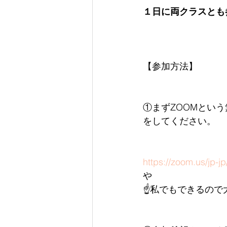
１日に両クラスとも
【
参加方法】
①まずZOOMとい
をしてください。
https://zoom.us/jp-j
や
☝私でもできるので