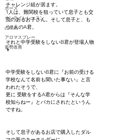
チャレンジ組が居ます。
ポーズ
1人は、難関校を狙っていて息子とも交
オンラインレッスン
流のあるお子さん。そして息子と、も
う1人のA君。
占星術
アロマスプレー
それと中学受験をしないB君が登場人物
姿勢改善
👦
中学受験をしないB君に『お前の受ける
学校なんて名前も聞いた事ない』と言
われたそうで、
更に 受験をするA君からは『そんな学
校知らねー』とバカにされたというん
ですね。
そして息子があるお店で購入したダル
マの形のキーホルダーに