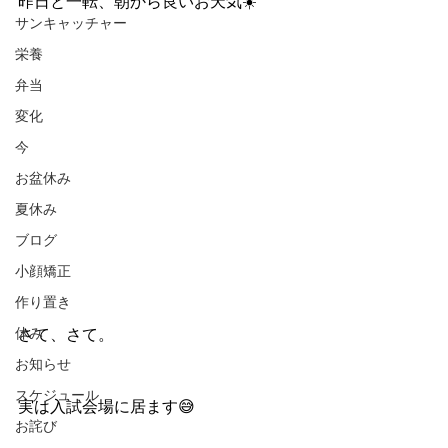
昨日と一転、朝から良いお天気☀️
サンキャッチャー
栄養
弁当
変化
今
お盆休み
夏休み
ブログ
小顔矯正
作り置き
休み
さて、さて。
お知らせ
スケジュール
実は入試会場に居ます😅
お詫び