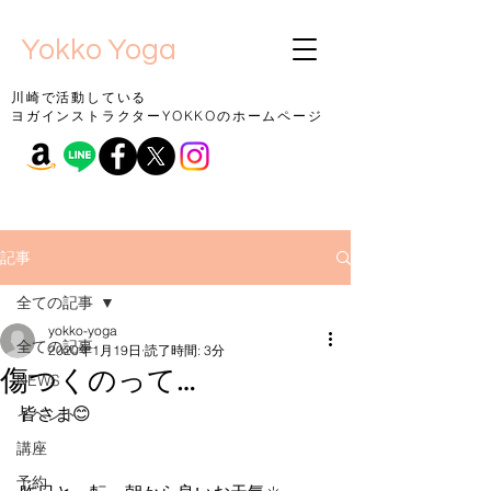
Yokko Yoga
川崎で活動している
ヨガインストラクターYOKKOのホームページ
記事
全ての記事
yokko-yoga
全ての記事
2020年1月19日
読了時間: 3分
傷つくのって…
NEWS
皆さま😊
イベント
講座
予約