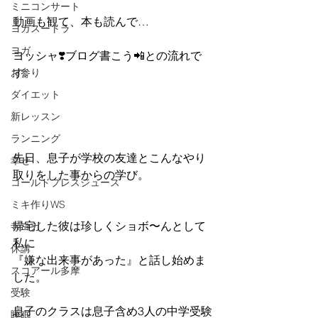
ミニコンサート
動画も観て、本も読んで…
ヨガスートラ
ヨガ
ヨッシャ❣️ブログ書こう📲との流れで
す。
お参り
ダイエット
新レッスン
ランニング
先日、息子が学校の友達とこんなやり
幸せ
取りをした事からの学び。
コールドプレスジュース
ミキ作りWS
帰宅した彼は珍しくショボ〜んとして
寺ヨガ
私に
休講
『嫌な出来事があった』と話し始めま
スコアール多摩
した。
受験
息子のクラスは息子含め3人の中学受験
睡眠