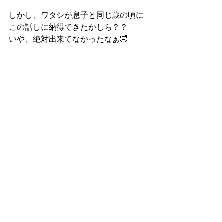
しかし、ワタシが息子と同じ歳の頃に
この話しに納得できたかしら？？
いや、絶対出来てなかったなぁ🤣
我が子ながら素敵な心の使い方をして
いると
最後は良い気分になってしまった単純
な母😆
まぁ、色々日々起こっております❣️
まだまだこれからが本番の受験期間‼️
《受験》を通して親子共に学ばせても
らってます❤️