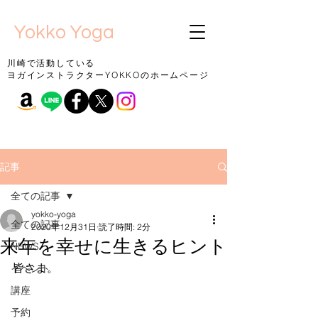
Yokko Yoga
川崎で活動している
ヨガインストラクターYOKKOのホームページ
記事
全ての記事
yokko-yoga
全ての記事
2020年12月31日
読了時間: 2分
来年を幸せに生きるヒント
NEWS
皆さま。
イベント
講座
予約