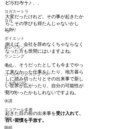
どうだろう、、、
ミニコンサート
ヨガスートラ
大変だったけれど、その事が起きたか
ヨガ
らこその学びも得たんじゃないかし
お参り
ら？
ダイエット
例えば、会社を辞めなくちゃならなく
新レッスン
なった方も世間にはいますよね。
ランニング
もし、そうだったとしても今までやっ
幸せ
て来なかった仕事をしたり、地方暮ら
コールドプレスジュース
しに踏み切ったりとその出来事で新し
ミキ作りWS
い世界が広がったり、自分の可能性が
寺ヨガ
見つかったかもしれないですよね。
休講
スコアール多摩
起きた目の前の出来事を
受け入れて、
受験
古い習慣を手放す。
睡眠