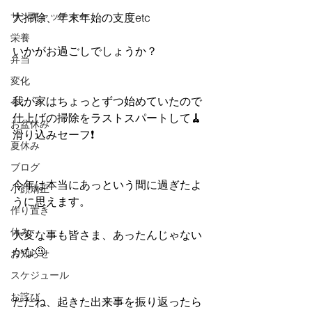
サンキャッチャー
大掃除、年末年始の支度etc
栄養
いかがお過ごしでしょうか？
弁当
変化
我が家はちょっとずつ始めていたので
今
仕上げの掃除をラストスパートして🧹
お盆休み
滑り込みセーフ❗️
夏休み
ブログ
今年は本当にあっという間に過ぎたよ
小顔矯正
うに思えます。
作り置き
休み
大変な事も皆さま、あったんじゃない
かな🤨
お知らせ
スケジュール
お詫び
ただね、起きた出来事を振り返ったら