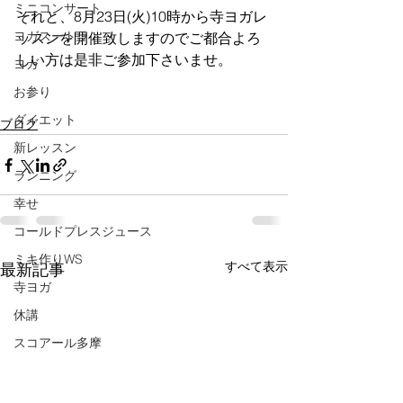
ミニコンサート
それと、8月23日(火)10時から寺ヨガレ
ヨガスートラ
ッスンを開催致しますのでご都合よろ
しい方は是非ご参加下さいませ。
ヨガ
お参り
ダイエット
ブログ
新レッスン
ランニング
幸せ
コールドプレスジュース
ミキ作りWS
すべて表示
最新記事
寺ヨガ
休講
スコアール多摩
受験
睡眠