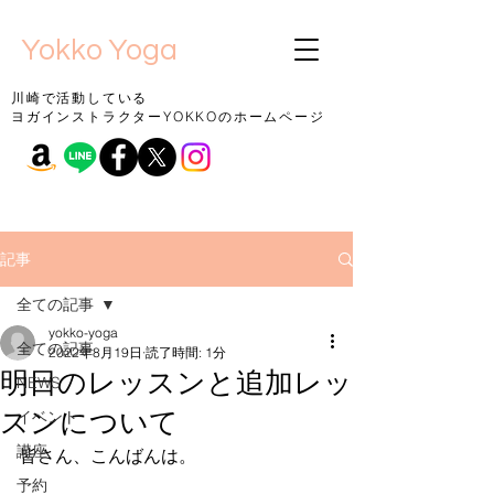
Yokko Yoga
川崎で活動している
ヨガインストラクターYOKKOのホームページ
記事
全ての記事
yokko-yoga
全ての記事
2022年8月19日
読了時間: 1分
明日のレッスンと追加レッ
NEWS
スンについて
イベント
講座
皆さん、こんばんは。
予約