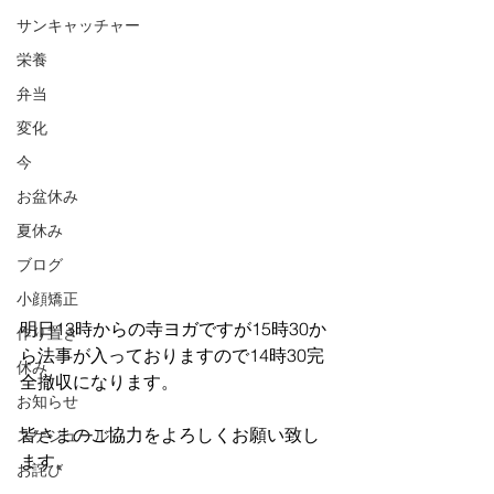
サンキャッチャー
栄養
弁当
変化
今
お盆休み
夏休み
ブログ
小顔矯正
明日13時からの寺ヨガですが15時30か
作り置き
ら法事が入っておりますので14時30完
休み
全撤収になります。
お知らせ
皆さまのご協力をよろしくお願い致し
スケジュール
ます。
お詫び