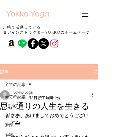
Yokko Yoga
川崎で活動している
ヨガインストラクターYOKKOのホームページ
記事
全ての記事
yokko-yoga
全ての記事
2021年1月3日
読了時間: 2分
思い通りの人生を生きる
NEWS
皆さま、あけましておめでとうござい
イベント
ます🌅
講座
予約