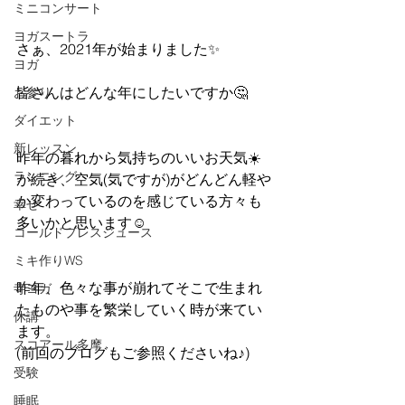
ミニコンサート
ヨガスートラ
さぁ、2021年が始まりました✨
ヨガ
皆さんはどんな年にしたいですか🤔
お参り
ダイエット
新レッスン
昨年の暮れから気持ちのいいお天気☀️
ランニング
が続き、空気(気ですが)がどんどん軽や
か変わっているのを感じている方々も
幸せ
多いかと思います☺️
コールドプレスジュース
ミキ作りWS
昨年、色々な事が崩れてそこで生まれ
寺ヨガ
たものや事を繁栄していく時が来てい
休講
ます。
スコアール多摩
(前回のブログもご参照くださいね♪)
受験
睡眠