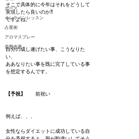
そこで具体的に今年はそれをどうして
ポーズ
実現したら良いのか⁈
オンラインレッスン
ですよね。
占星術
アロマスプレー
姿勢改善
自分の成し遂げたい事、こうなりた
い、
ああなりたい事を既に完了している事
を想定するんです。
【予祝】　　
前祝い  
例えば、、、
女性ならダイエットに成功している自
分を予祝すると、脳が勘違いしてそう