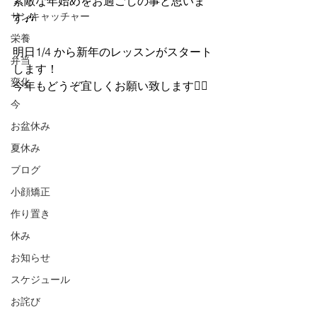
素敵な年始めをお過ごしの事と思いま
サンキャッチャー
す🎶
栄養
明日1/4 から新年のレッスンがスタート
弁当
します！
変化
今年もどうぞ宜しくお願い致します🙇‍♀️
今
お盆休み
夏休み
ブログ
小顔矯正
作り置き
休み
お知らせ
スケジュール
お詫び