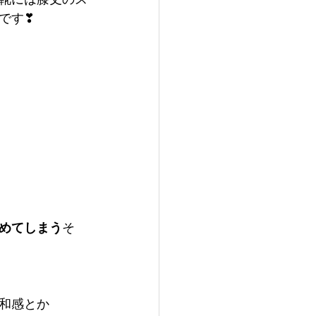
です❣
めてしまう
そ
和感とか