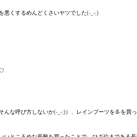
を悪くする
めんどくさいヤツでした(-_-;)
♡
んな呼び方しないか(-_-;)）、レインブーツを👢を買
いいところめな長靴を買ったことで、
ひざ位まである長