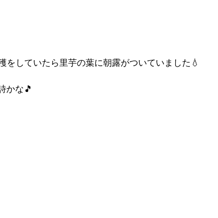
作りWS
寺ヨガ
休講
穫をしていたら里芋の葉に朝露がついていました💧
詩かな🎵