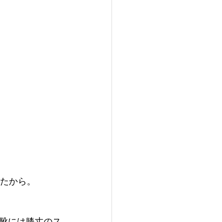
ったから。
靴には膝丈のス