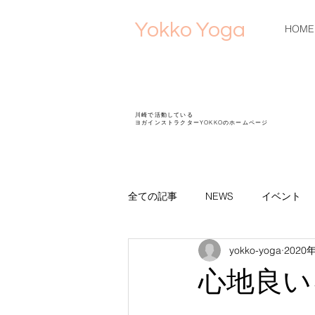
Yokko Yoga
HOME
川崎で活動している
ヨガインストラクターYOKKOのホームページ
全ての記事
NEWS
イベント
yokko-yoga
2020
お盆休み
夏休み
ブログ
心地良い
ミニコンサート
ヨガスートラ