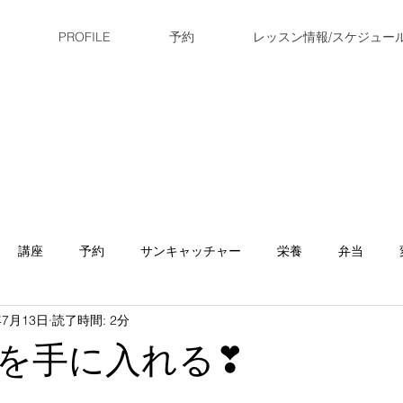
PROFILE
予約
レッスン情報/スケジュー
講座
予約
サンキャッチャー
栄養
弁当
年7月13日
読了時間: 2分
小顔矯正
作り置き
休み
お知らせ
スケジュ
を手に入れる❣
ヨガ
お参り
ダイエット
新レッスン
ランニ