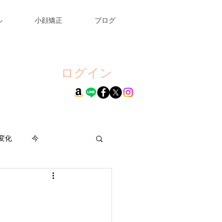
ル
小顔矯正
ブログ
ログイン
変化
今
ール
お詫び
ング
幸せ