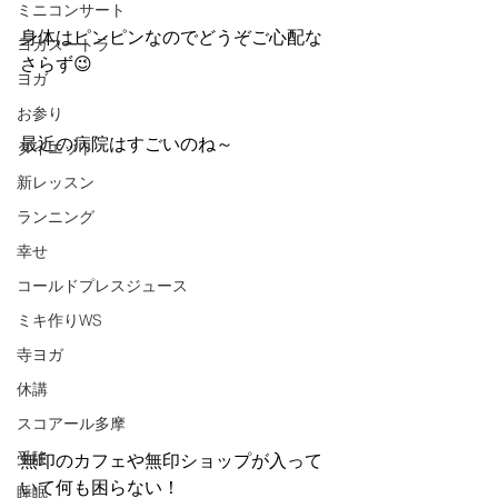
ミニコンサート
身体はピンピンなのでどうぞご心配な
ヨガスートラ
さらず😉
ヨガ
お参り
最近の病院はすごいのね～
ダイエット
新レッスン
ランニング
幸せ
コールドプレスジュース
ミキ作りWS
寺ヨガ
休講
スコアール多摩
受験
無印のカフェや無印ショップが入って
いて何も困らない！
睡眠