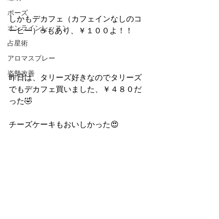
ポーズ
しかもデカフェ（カフェインなしのコ
オンラインレッスン
ーヒー）☕もあり、￥１００よ！！
占星術
アロマスプレー
姿勢改善
昨日は、タリーズ好きなのでタリーズ
でもデカフェ買いました、￥４８０だ
った🤣
チーズケーキもおいしかった😍