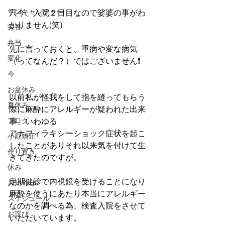
サンキャッチャー
只今、入院２日目なので娑婆の事がわ
かりません(笑)
栄養
弁当
先に言っておくと、重病や変な病気
変化
（ってなんだ？）ではございません❗
今
お盆休み
以前私が怪我をして指を縫ってもらう
夏休み
際に麻酔にアレルギーが疑われた出来
ブログ
事、いわゆる
アナフィラキシーショック症状を起こ
小顔矯正
したことがありそれ以来気を付けて生
作り置き
きてきたのですが。
休み
定期健診で内視鏡を受けることになり
お知らせ
麻酔を使うにあたり本当にアレルギー
スケジュール
なのかを調べる為、検査入院をさせて
お詫び
いただいています。