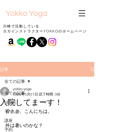
Yokko Yoga
川崎で活動している
ヨガインストラクターYOKKOのホームページ
記事
全ての記事
yokko-yoga
全ての記事
2025年5月21日
読了時間: 3分
入院してまーす！
NEWS
皆さま、こんにちは。
イベント
講座
外は暑いのかな？
予約