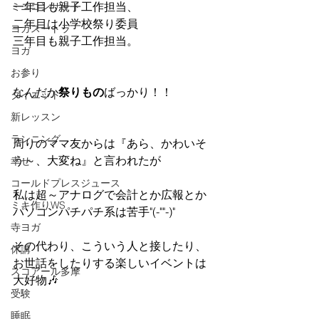
一年目も親子工作担当、
ミニコンサート
二年目は小学校祭り委員
ヨガスートラ
三年目も親子工作担当。
ヨガ
お参り
なんだか
祭りもの
ばっかり！！
ダイエット
新レッスン
ランニング
周りのママ友からは『あら、かわいそ
う～、大変ね』と言われたが
幸せ
コールドプレスジュース
私は超～アナログで会計とか広報とか
ミキ作りWS
パソコンパチパチ系は苦手"(-""-)"
寺ヨガ
その代わり、こういう人と接したり、
休講
お世話をしたりする楽しいイベントは
スコアール多摩
大好物🎶
受験
睡眠