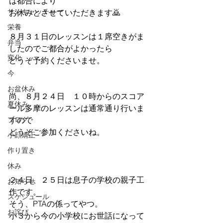
は都合により
サンキャッチャー
お休みとさせていただきます🙇
栄養
８月３１日のレッスンは１席空きがま
弁当
したのでご都合がよかったら
変化
どうぞ予約くださいませ。
今
お盆休み
尚、８月２４日　１０時からのスコア
夏休み
ール多摩のレッスンは通常通り行いま
ブログ
すので
どうぞご参加くださいね。
小顔矯正
作り置き
休み
２４日、２５日は息子の学校の親子工
お知らせ
作です。
スケジュール
そう、PTAの係ってやつ。
お詫び
小３から今の小学校にお世話になって