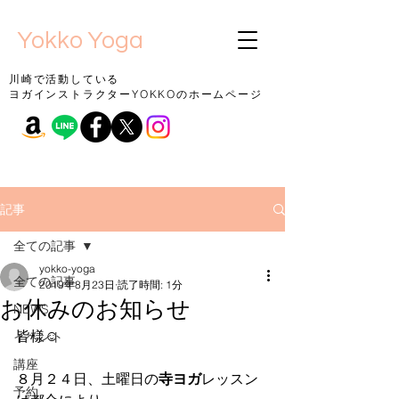
Yokko Yoga
川崎で活動している
ヨガインストラクターYOKKOのホームページ
記事
全ての記事
yokko-yoga
全ての記事
2019年8月23日
読了時間: 1分
お休みのお知らせ
NEWS
皆様☺
イベント
講座
８月２４日、土曜日の
寺ヨガ
レッスン
予約