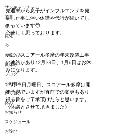
サンキャッチャー
先週末から息子がインフルエンザを発
栄養
症した事に伴い休講や代行が続いてし
まっています😔
弁当
心苦しく思っております。
変化
今
更に、スコアール多摩の年末改装工事
お盆休み
の連絡があり12月28日、1月6日はお休
夏休み
みになります。
ブログ
小顔矯正
12月23日月曜日、スコアール多摩は開
催予定でいますが直前での変更もあり
作り置き
得る旨をご了承頂けたらと思います。
休み
《休講とさせて頂きました》
お知らせ
スケジュール
お詫び