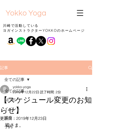
Yokko Yoga
川崎で活動している
ヨガインストラクターYOKKOのホームページ
記事
全ての記事
yokko-yoga
全ての記事
2019年12月22日
読了時間: 2分
【スケジュール変更のお知
NEWS
らせ】
イベント
講座
更新日：
2019年12月23日
皆さま。
予約