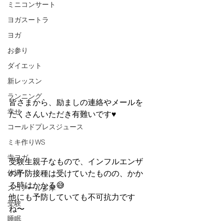
ミニコンサート
ヨガスートラ
ヨガ
お参り
ダイエット
新レッスン
ランニング
皆さまから、励ましの連絡やメールを
幸せ
たくさんいただき有難いです♥️
コールドプレスジュース
ミキ作りWS
寺ヨガ
受験生親子なもので、インフルエンザ
休講
の予防接種は受けていたものの、かか
る時はかかる😅
スコアール多摩
他にも予防していても不可抗力です
受験
ね〜
睡眠