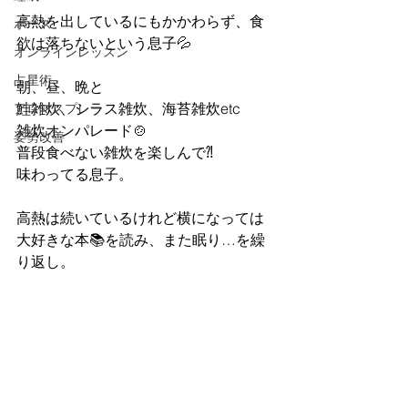
高熱を出しているにもかかわらず、食
ポーズ
欲は落ちないという息子💦
オンラインレッスン
占星術
朝、昼、晩と
鮭雑炊、シラス雑炊、海苔雑炊etc
アロマスプレー
雑炊オンパレード🍲
姿勢改善
普段食べない雑炊を楽しんで⁈
味わってる息子。
高熱は続いているけれど横になっては
大好きな本📚を読み、また眠り…を繰
り返し。